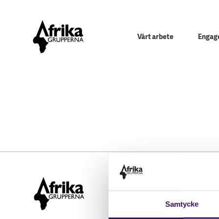
Vårt arbete
Engage
Hitta snabbt
STÖD OSS
Samtycke
Engagera dig