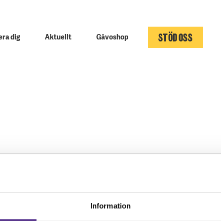
STÖD OSS
ra dig
Aktuellt
Gåvoshop
Kontakta oss
Följ oss
Hitta kontaktperson
Facebook
Information
Pressrum
Instagram