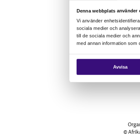
Vårt arbete
Denna webbplats använder 
Gåvoshop
Vi använder enhetsidentifierar
sociala medier och analysera 
till de sociala medier och a
med annan information som du 
Avvisa
Organ
© Afrik