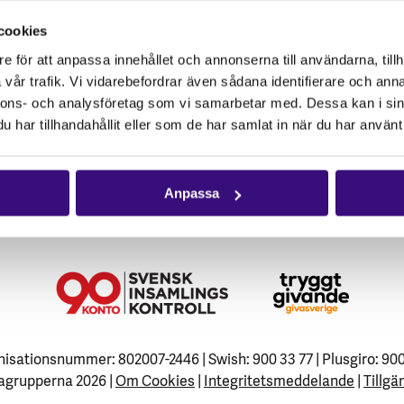
cookies
e för att anpassa innehållet och annonserna till användarna, tillh
vår trafik. Vi vidarebefordrar även sådana identifierare och anna
nnons- och analysföretag som vi samarbetar med. Dessa kan i sin
har tillhandahållit eller som de har samlat in när du har använt 
Anpassa
isationsnummer: 802007-2446 | Swish: 900 33 77 | Plusgiro: 90
agrupperna 2026 |
Om Cookies
|
Integritetsmeddelande
|
Tillgä