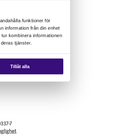
andahålla funktioner för
n information från din enhet
 tur kombinera informationen
deras tjänster.
Tillåt alla
0337-7
nglighet