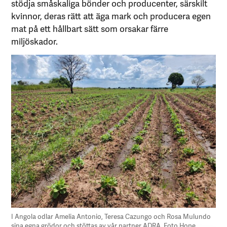
stödja småskaliga bönder och producenter, särskilt
kvinnor, deras rätt att äga mark och producera egen
mat på ett hållbart sätt som orsakar färre
miljöskador.
I Angola odlar Amelia Antonio, Teresa Cazungo och Rosa Mulundo
sina egna grödor och stöttas av vår partner ADRA. Foto Hope