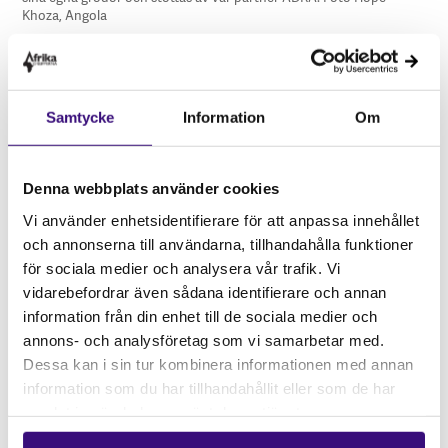
Khoza, Angola
ADRA, en av våra partnerorganisationer i Angola,
arbetar med just detta och stöttar kvinnor att odla
egen mat som i sin tur skyddar den biologiska
Samtycke
Information
Om
mångfalden. I provinsen Malanje arbetar ADRA i 36
samhällen, i 14 kommuner i 6 distrikt. I Quela-
distriktet har deras arbete hjälpt till med
Denna webbplats använder cookies
legaliseringen av kooperativ och hjälpt dem att få
Vi använder enhetsidentifierare för att anpassa innehållet
tillgång till mikrokrediter och att diversifiera sin
och annonserna till användarna, tillhandahålla funktioner
livsmedelsproduktion.
för sociala medier och analysera vår trafik. Vi
vidarebefordrar även sådana identifierare och annan
information från din enhet till de sociala medier och
annons- och analysföretag som vi samarbetar med.
Dessa kan i sin tur kombinera informationen med annan
information som du har tillhandahållit eller som de har
samlat in när du har använt deras tjänster.