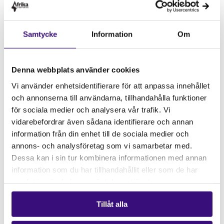
och Södra Afrika och Afrikagruppernas tematiska
frågor.
* Att du har kunskap och erfarenhet av att arbeta
Samtycke
Information
Om
med ekonomi på strategisk nivå.
Denna webbplats använder cookies
Ordinarie ledamöter väljs för en mandatperiod på två
år, suppleant väljs för ett år. Är du eller någon du
Vi använder enhetsidentifierare för att anpassa innehållet
känner intresserad av att delta? Anmäl ditt intresse,
och annonserna till användarna, tillhandahålla funktioner
eller nominera någon du anser passande till
för sociala medier och analysera vår trafik. Vi
valberedningen@afrikagrupperna.se
senast den 18e
vidarebefordrar även sådana identifierare och annan
mars.
information från din enhet till de sociala medier och
annons- och analysföretag som vi samarbetar med.
Var god notera att engagemang i Afrikagruppernas
Dessa kan i sin tur kombinera informationen med annan
styrelse är ideellt.
information som du har tillhandahållit eller som de har
samlat in när du har använt deras tjänster.
Har du frågor angående engagemanget?
Kontakta
gärna oss på valberedningen@afrikagrupperna.se
Tillåt alla