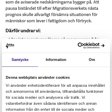
som de aviserade nedskärningarna bygger på. Att
pausa biståndet till efter Migrationsverkets nästa
prognos skulle allvarligt försämra situationen för
människor som lever i fattigdom och förtryck.
Därför undrar vi:
– Litar inte regeringen längre på prognoserna från
Migrationsverket som underlag för beslut om
avräkningar från det internationella biståndet?
Samtycke
Information
Om
– Varför ändrar regeringen inte utbetalningstaket på
biståndsanslaget snarast möjligt när det nu finns en
formell prognos från Migrationsverket som visar att
Denna webbplats använder cookies
kostnaderna för flyktingmottagandet beräknas bli
Vi använder enhetsidentifierare för att anpassa innehållet
fyra miljarder kronor lägre?
och annonserna till användarna, tillhandahålla funktioner
– Om beslutet att skära ner det internationella
för sociala medier och analysera vår trafik. Vi
biståndet med totalt 9,2 miljarder kronor de facto
vidarebefordrar även sådana identifierare och annan
byggde på marsscenariot från Migrationsverket,
information från din enhet till de sociala medier och