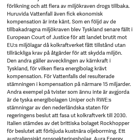
förlikning och att flera av miljökraven drogs tillbaka.
Huruvida Vattenfall även fick ekonomisk
kompensation är inte känt. Som en följd av de
tillbakadragna miljökraven blev Tyskland senare fällt i
European Court of Justice för att landet brutit mot
EU:s miljölagar då kolkraftverket fått tillstånd utan
tillräckliga krav på åtgärder för att skydda miljön.
Den andra gäller avvecklingen av kärnkraft i
Tyskland, för vilken flera energibolag krävt
kompensation. För Vattenfalls del resulterade
stämningen i kompensation på närmare 15 miljarder.
Andra exempel på tvister som ännu inte är avgjorda
är de tyska energibolagen Uniper och RWE:s
stämningar av den nederländska staten för
regeringens beslut att fasa ut kolkraftverk till 2030.
Italien stämdes av det brittiska bolaget Rockhopper
för beslutet att förbjuda kustnära oljeborrning. Ett
australiensiskt prospekteringsbolag, Aura Energy,