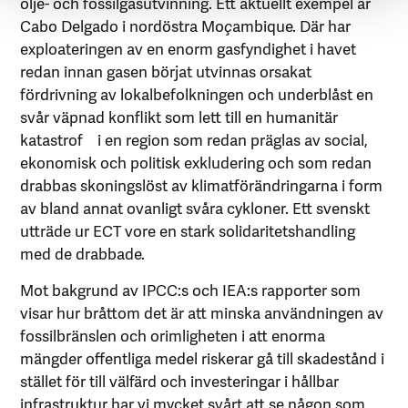
olje- och fossilgasutvinning. Ett aktuellt exempel är
Cabo Delgado i nordöstra Mo
ç
ambique. Där har
exploateringen av en enorm gasfyndighet i havet
redan innan gasen börjat utvinnas orsakat
fördrivning av lokalbefolkningen och underblåst en
svår väpnad konflikt som lett till en humanitär
katastrof i en region som redan präglas av social,
ekonomisk och politisk exkludering och som redan
drabbas skoningslöst av klimatförändringarna i form
av bland annat ovanligt svåra cykloner. Ett svenskt
utträde ur ECT vore en stark solidaritetshandling
med de drabbade.
Mot bakgrund av IPCC:s och IEA:s rapporter som
visar hur bråttom det är att minska användningen av
fossilbränslen och orimligheten i att enorma
mängder offentliga medel riskerar gå till skadestånd i
stället för till välfärd och investeringar i hållbar
infrastruktur har vi mycket svårt att se någon som