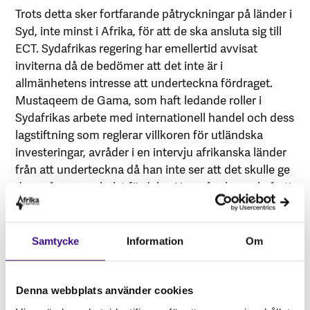
Trots detta sker fortfarande påtryckningar på länder i
Syd, inte minst i Afrika, för att de ska ansluta sig till
ECT. Sydafrikas regering har emellertid avvisat
inviterna då de bedömer att det inte är i
allmänhetens intresse att underteckna fördraget.
Mustaqeem de Gama, som haft ledande roller i
Sydafrikas arbete med internationell handel och dess
lagstiftning som reglerar villkoren för utländska
investeringar, avråder i en intervju afrikanska länder
från att underteckna då han inte ser att det skulle ge
dem några som helst fördelar. Han påpekar också att
avtalet inte tar någon hänsyn till olika länders
förutsättningar och behov som ser väldigt olika ut
beroende på bland annat graden av ekonomisk
Samtycke
Information
Om
utveckling. De Gama framhåller att länder som
försökt gå före i klimatarbetet blivit stämda under
ECT och att det är en oacceptabel risk.
Denna webbplats använder cookies