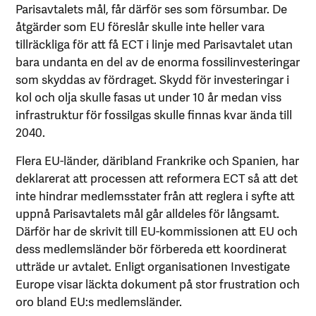
Parisavtalets mål, får därför ses som försumbar. De
åtgärder som EU föreslår skulle inte heller vara
tillräckliga för att få ECT i linje med Parisavtalet utan
bara undanta en del av de enorma fossilinvesteringar
som skyddas av fördraget. Skydd för investeringar i
kol och olja skulle fasas ut under 10 år medan viss
infrastruktur för fossilgas skulle finnas kvar ända till
2040.
Flera EU-länder, däribland Frankrike och Spanien, har
deklarerat att processen att reformera ECT så att det
inte hindrar medlemsstater från att reglera i syfte att
uppnå Parisavtalets mål går alldeles för långsamt.
Därför har de skrivit till EU-kommissionen att EU och
dess medlemsländer bör förbereda ett koordinerat
utträde ur avtalet. Enligt organisationen Investigate
Europe visar läckta dokument på stor frustration och
oro bland EU:s medlemsländer.