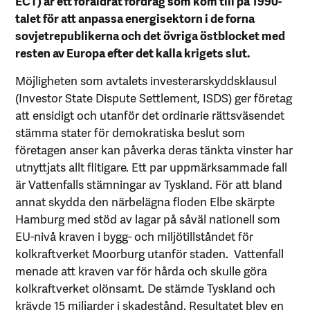
ECT) är ett föråldrat fördrag som kom till på 1990-
talet för att anpassa energisektorn i de forna
sovjetrepublikerna och det övriga östblocket med
resten av Europa efter det kalla krigets slut.
Möjligheten som avtalets investerarskyddsklausul
(Investor State Dispute Settlement, ISDS) ger företag
att ensidigt och utanför det ordinarie rättsväsendet
stämma stater för demokratiska beslut som
företagen anser kan påverka deras tänkta vinster har
utnyttjats allt flitigare. Ett par uppmärksammade fall
är Vattenfalls stämningar av Tyskland. För att bland
annat skydda den närbelägna floden Elbe skärpte
Hamburg med stöd av lagar på såväl nationell som
EU-nivå kraven i bygg- och miljötillståndet för
kolkraftverket Moorburg utanför staden. Vattenfall
menade att kraven var för hårda och skulle göra
kolkraftverket olönsamt. De stämde Tyskland och
krävde 15 miljarder i skadestånd. Resultatet blev en