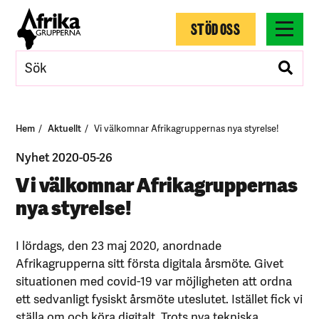
STÖD OSS
Hem
Aktuellt
Vi välkomnar Afrikagruppernas nya styrelse!
Nyhet 2020-05-26
Vi välkomnar Afrikagruppernas
nya styrelse!
I lördags, den 23 maj 2020, anordnade
Afrikagrupperna sitt första digitala årsmöte. Givet
situationen med covid-19 var möjligheten att ordna
ett sedvanligt fysiskt årsmöte uteslutet. Istället fick vi
ställa om och köra digitalt. Trots nya tekniska