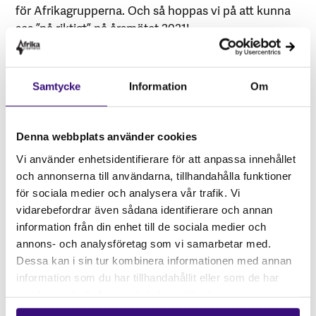
för Afrikagrupperna. Och så hoppas vi på att kunna
ses ”på riktigt” på årsmötet 2021!
Samtycke
Information
Om
Denna webbplats använder cookies
Vi använder enhetsidentifierare för att anpassa innehållet
och annonserna till användarna, tillhandahålla funktioner
för sociala medier och analysera vår trafik. Vi
vidarebefordrar även sådana identifierare och annan
information från din enhet till de sociala medier och
annons- och analysföretag som vi samarbetar med.
Dessa kan i sin tur kombinera informationen med annan
information som du har tillhandahållit eller som de har
Bild: Presentation av Ådalens Afrikagrupp
Foto: Nesim Kalmelid
samlat in när du har använt deras tjänster.