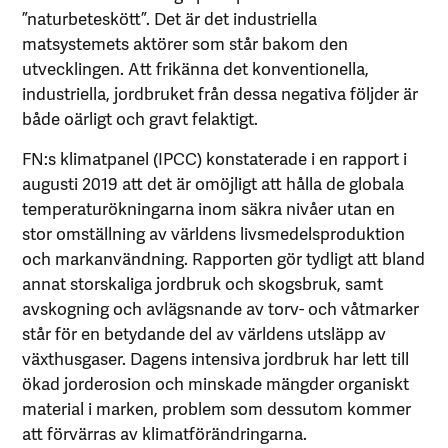
”naturbeteskött”. Det är det industriella
matsystemets aktörer som står bakom den
utvecklingen. Att frikänna det konventionella,
industriella, jordbruket från dessa negativa följder är
både oärligt och gravt felaktigt.
FN:s klimatpanel (IPCC) konstaterade i en rapport i
augusti 2019 att det är omöjligt att hålla de globala
temperaturökningarna inom säkra nivåer utan en
stor omställning av världens livsmedelsproduktion
och markanvändning. Rapporten gör tydligt att bland
annat storskaliga jordbruk och skogsbruk, samt
avskogning och avlägsnande av torv- och våtmarker
står för en betydande del av världens utsläpp av
växthusgaser. Dagens intensiva jordbruk har lett till
ökad jorderosion och minskade mängder organiskt
material i marken, problem som dessutom kommer
att förvärras av klimatförändringarna.