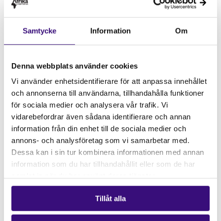
är tungt beroende av maskineriet med storskalighet
och exportmarknader, till skillnad från den
agroekologiska modellen som är socialt, kulturellt
Samtycke
Information
Om
och lokalt förankrad.
Sverige, och även EU, skulle kunna stötta hållbart
Denna webbplats använder cookies
jordbruk genom att skifta fokus till matsuveränitet
Vi använder enhetsidentifierare för att anpassa innehållet
och småskaliga agroekologiska bönder, men det
och annonserna till användarna, tillhandahålla funktioner
kräver omskrivningar av EU:s grundläggande fördrag.
för sociala medier och analysera vår trafik. Vi
Det är dags att omvärdera vad vår framtid är värd,
vidarebefordrar även sådana identifierare och annan
det är dags att stötta det agroekologiska jordbruket
information från din enhet till de sociala medier och
både i Sverige, Europa och världen!
annons- och analysföretag som vi samarbetar med.
Dessa kan i sin tur kombinera informationen med annan
Signerat;
information som du har tillhandahållit eller som de har
samlat in när du har använt deras tjänster.
Matilde Buanausse,
Policyrådgivare, UNAC-
nationella bonderörelsen i Moçambique
Tillåt alla
Joel Holmdahl,
Styrelseledamot NordBruk
Louise Lindfors,
Generalsekreterare Afrikagrupperna