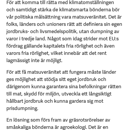
För att komma till rätta med klimatomställningen
och samtidigt stärka de klimatsmarta bönderna bör
vår politiska målsättning vara matsuveränitet. Det är
folks, länders och unioners rätt att definiera sin egen
jordbruks- och livsmedelspolitik, utan dumpning av
varor i tredje land. Något som idag strider mot EU:s
fördrag gällande kapitalets fria rörlighet och även
varors fria rörlighet, vilket innebär att det rent
lagmässigt inte är möjligt.
För att få matsuveränitet att fungera måste länder
ges möjlighet att stödja sitt eget jordbruk och
därigenom kunna garantera sina befolkningar rätten
till mat, skydd för miljön, utveckla ett långsiktigt
hållbart jordbruk och kunna gardera sig mot
prisdumpning.
En lösning som förs fram av gräsrotsrörelser av
småskaliga bönderna är agroekologi. Det är en