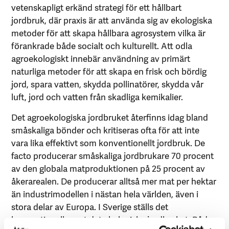
vetenskapligt erkänd strategi för ett hållbart
jordbruk, där praxis är att använda sig av ekologiska
metoder för att skapa hållbara agrosystem vilka är
förankrade både socialt och kulturellt. Att odla
agroekologiskt innebär användning av primärt
naturliga metoder för att skapa en frisk och bördig
jord, spara vatten, skydda pollinatörer, skydda vår
luft, jord och vatten från skadliga kemikalier.
Det agroekologiska jordbruket återfinns idag bland
småskaliga bönder och kritiseras ofta för att inte
vara lika effektivt som konventionellt jordbruk. De
facto producerar småskaliga jordbrukare 70 procent
av den globala matproduktionen på 25 procent av
åkerarealen. De producerar alltså mer mat per hektar
än industrimodellen i nästan hela världen, även i
stora delar av Europa. I Sverige ställs det
konventionella mot det ekologiska jordbruket. Båda