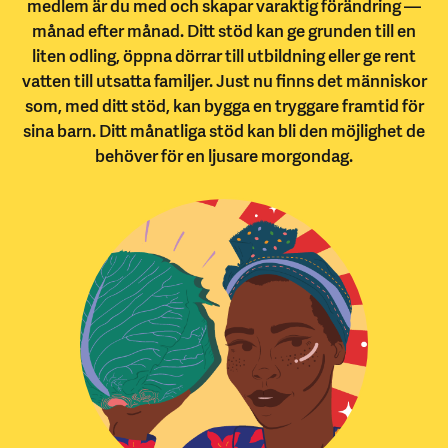
medlem är du med och skapar varaktig förändring —
månad efter månad. Ditt stöd kan ge grunden till en
liten odling, öppna dörrar till utbildning eller ge rent
vatten till utsatta familjer. Just nu finns det människor
som, med ditt stöd, kan bygga en tryggare framtid för
sina barn. Ditt månatliga stöd kan bli den möjlighet de
behöver för en ljusare morgondag.