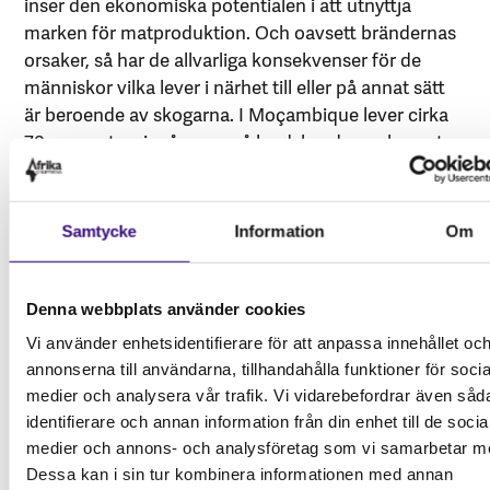
inser den ekonomiska potentialen i att utnyttja
marken för matproduktion. Och oavsett brändernas
orsaker, så har de allvarliga konsekvenser för de
människor vilka lever i närhet till eller på annat sätt
är beroende av skogarna. I Moçambique lever cirka
70 procent av invånarna på landsbygden och en stor
del av den rurala befolkningen lever nära inpå de
skogsområden som tillgodoser dem med flera av
deras grundläggande behov. Omfattande rökbildning
Samtycke
Information
Om
har även långvariga hälsoeffekter på människor,
oavsett om de uppstått naturligt eller inte. Inte minst
är skogarna i centrala och södra Afrika om möjligt än
Denna webbplats använder cookies
viktigare att bevara nu när Amazonas regnskog är i
Vi använder enhetsidentifierare för att anpassa innehållet oc
kris, som en buffert för den skog som idag går
annonserna till användarna, tillhandahålla funktioner för socia
förlorad.
medier och analysera vår trafik. Vi vidarebefordrar även såd
identifierare och annan information från din enhet till de socia
Skogsbränderna i Afrika och Sydamerika visar hur
medier och annons- och analysföretag som vi samarbetar m
skogsbränder är komplexa och politiserade
Dessa kan i sin tur kombinera informationen med annan
fenomen; de berör frågor om globala