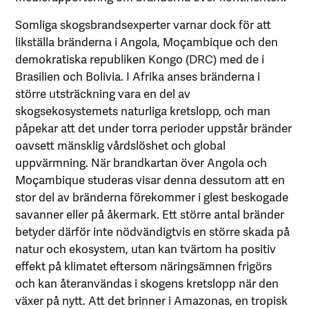
Somliga skogsbrandsexperter varnar dock för att
likställa bränderna i Angola, Moçambique och den
demokratiska republiken Kongo (DRC) med de i
Brasilien och Bolivia. I Afrika anses bränderna i
större utsträckning vara en del av
skogsekosystemets naturliga kretslopp, och man
påpekar att det under torra perioder uppstår bränder
oavsett mänsklig vårdslöshet och global
uppvärmning. När brandkartan över Angola och
Moçambique studeras visar denna dessutom att en
stor del av bränderna förekommer i glest beskogade
savanner eller på åkermark. Ett större antal bränder
betyder därför inte nödvändigtvis en större skada på
natur och ekosystem, utan kan tvärtom ha positiv
effekt på klimatet eftersom näringsämnen frigörs
och kan återanvändas i skogens kretslopp när den
växer på nytt. Att det brinner i Amazonas, en tropisk