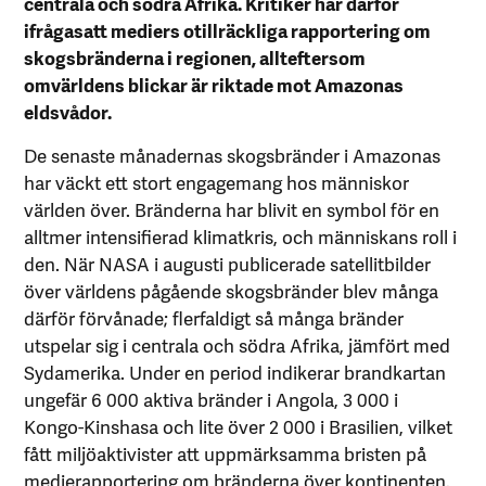
centrala och södra Afrika. Kritiker har därför
ifrågasatt mediers otillräckliga rapportering om
skogsbränderna i regionen, allteftersom
omvärldens blickar är riktade mot Amazonas
eldsvådor.
De senaste månadernas skogsbränder i Amazonas
har väckt ett stort engagemang hos människor
världen över. Bränderna har blivit en symbol för en
alltmer intensifierad klimatkris, och människans roll i
den. När NASA i augusti publicerade satellitbilder
över världens pågående skogsbränder blev många
därför förvånade; flerfaldigt så många bränder
utspelar sig i centrala och södra Afrika, jämfört med
Sydamerika. Under en period indikerar brandkartan
ungefär 6 000 aktiva bränder i Angola, 3 000 i
Kongo-Kinshasa och lite över 2 000 i Brasilien, vilket
fått miljöaktivister att uppmärksamma bristen på
medierapportering om bränderna över kontinenten.