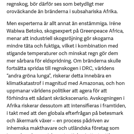
regnskog, bör därför ses som betydligt mer
oroväckande än bränderna i subsahariska Afrika.
Men experterna är allt annat än enstämmiga. Iréne
Wabiwa Betoko, skogsexpert på Greenpeace Africa,
menar att industriell skogsröjning gör skogarna
mindre täta och fuktiga, vilket i kombination med
stigande temperaturer och minskat regn gör dem
mer sårbara för eldspridning. Om bränderna skulle
fortsätta spridas till regnskogen i DRC, världens
“andra gröna lunga”, riskerar detta innebära en
klimatkatastrof i magnitud med Amazonas, och hon
uppmanar världens politiker att agera för att
förhindra ett sådant skräckscenario. Avskogningen i
Afrika riskerar dessutom att intensifieras i framtiden,
i takt med att den globala efterfrågan på betesmark
och åkermark växer – en process pådriven av
inhemska makthavare och utländska företag som