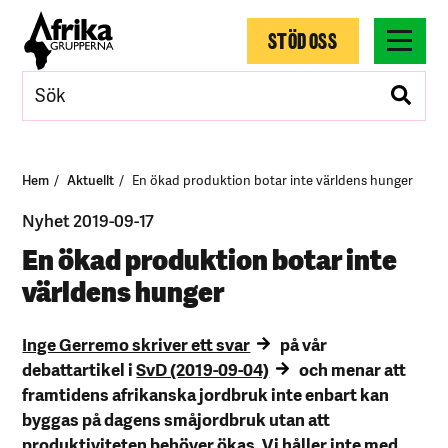
STÖD OSS
Hem
Aktuellt
En ökad produktion botar inte världens hunger
Nyhet 2019-09-17
En ökad produktion botar inte
världens hunger
Inge Gerremo skriver ett svar
på vår
debattartikel i
SvD (2019-09-04)
och menar att
framtidens afrikanska jordbruk inte enbart kan
byggas på dagens småjordbruk utan att
produktiviteten behöver ökas. Vi håller inte med.