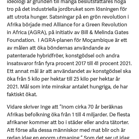
ideologi är grunden till många beslutsfattares höga
tro på det industriella jordbruket som lösningen för
att utrota hunger. Satsningar på en grön revolution i
Afrika började med Alliance for a Green Revolution
in Africa (AGRA), på initiativ av Bill & Melinda Gates
Foundation. I AGRA-planen för Moçambique är ett
av målen att öka böndernas användande av
patenterade hybridfröer, konstgödsel och andra
insatsvaror från fyra procent 2017 till 41 procent 2021.
Ett annat mål är att användandet av konstgödsel ska
öka från 5 kilo per hektar till 25 kilo per hektar år
2021. Mål som inte minskar antalet hungriga, de har
faktiskt ökat.
Vidare skriver Inge att ”Inom cirka 70 år beräknas
Afrikas befolkning öka från 1 till 4 miljarder. De flesta
afrikaner kommer att bo i städer eller andra tätorter.
Att förse alla dessa människor med mat blir och är
redan idag en enorm utmaning.” Som det ser ut idag