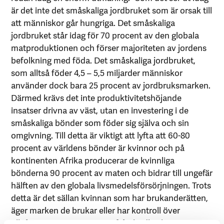
är det inte det småskaliga jordbruket som är orsak till
att människor går hungriga. Det småskaliga
jordbruket står idag för 70 procent av den globala
matproduktionen och förser majoriteten av jordens
befolkning med föda. Det småskaliga jordbruket,
som alltså föder 4,5 – 5,5 miljarder människor
använder dock bara 25 procent av jordbruksmarken.
Därmed krävs det inte produktivitetshöjande
insatser drivna av väst, utan en investering i de
småskaliga bönder som föder sig själva och sin
omgivning. Till detta är viktigt att lyfta att 60-80
procent av världens bönder är kvinnor och på
kontinenten Afrika producerar de kvinnliga
bönderna 90 procent av maten och bidrar till ungefär
hälften av den globala livsmedelsförsörjningen. Trots
detta är det sällan kvinnan som har brukanderätten,
äger marken de brukar eller har kontroll över
tillgångarna som genereras från jordbruket.