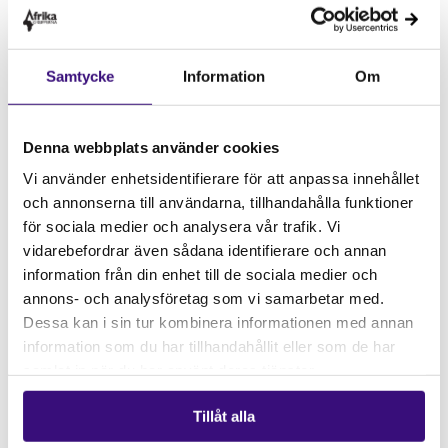
Cecilia från vår partnerorganisation RWA
förklarar det som såhär: “Hunger är närvarande i
Samtycke
Information
Om
Afrika, men inte för att vi inte kan producera, utan
för att det inte finns en rättvis fördelning av välfärd
och tillgångar”. Och är det produktiviteten som ska
Denna webbplats använder cookies
diskuteras behöver vi som Cecilia säger även
Vi använder enhetsidentifierare för att anpassa innehållet
diskutera tillgänglighet, fördelning och konsumtion
och annonserna till användarna, tillhandahålla funktioner
som alla tre behöver vara hållbara så att de gagnar
för sociala medier och analysera vår trafik. Vi
bönder och lokala samhällen.
vidarebefordrar även sådana identifierare och annan
Vidare skriver Inge att ”Böndernas egna
information från din enhet till de sociala medier och
organisationer är fortfarande svaga och har svårt att
annons- och analysföretag som vi samarbetar med.
Dessa kan i sin tur kombinera informationen med annan
få gehör hos sina regeringar”. Just därför driver vi
information som du har tillhandahållit eller som de har
Fröaktionen
tillsammans med våra
samlat in när du har använt deras tjänster.
partnerorganisationer UNAC och Rural Women´s
Assembly (RWA), som arbetar aktivt och gör skillnad
Tillåt alla
på gräsrotsnivå. UNAC, är en nationell