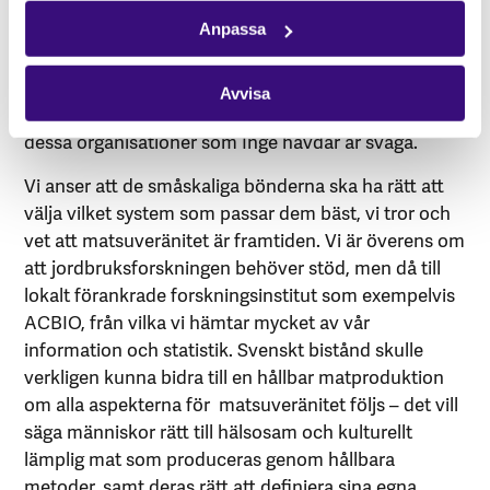
bondeorganisation i Mocambique med över 200 000
medlemmar spridda över landet som bidrar till små
Anpassa
och stora skillnader för småskaliga bönder. Genom
att styra om allt svenskt jordbruksbistånd till att
Avvisa
stötta småskaliga hållbara jordbruk stöttar vi även
dessa organisationer som Inge hävdar är svaga.
Vi anser att de småskaliga bönderna ska ha rätt att
välja vilket system som passar dem bäst, vi tror och
vet att matsuveränitet är framtiden. Vi är överens om
att jordbruksforskningen behöver stöd, men då till
lokalt förankrade forskningsinstitut som exempelvis
ACBIO, från vilka vi hämtar mycket av vår
information och statistik. Svenskt bistånd skulle
verkligen kunna bidra till en hållbar matproduktion
om alla aspekterna för matsuveränitet följs – det vill
säga människor rätt till hälsosam och kulturellt
lämplig mat som produceras genom hållbara
metoder, samt deras rätt att definiera sina egna