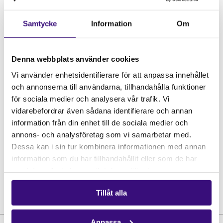
https://invitepeople.com/public/seminars/39500
Samtycke
Information
Om
Om evenemanget
Denna webbplats använder cookies
Vi använder enhetsidentifierare för att anpassa innehållet
Datum:
18 NOV 2022
och annonserna till användarna, tillhandahålla funktioner
Tid:
16.00-16.30
för sociala medier och analysera vår trafik. Vi
vidarebefordrar även sådana identifierare och annan
Plats:
Convendum
information från din enhet till de sociala medier och
Stad:
Örebro
annons- och analysföretag som vi samarbetar med.
Dessa kan i sin tur kombinera informationen med annan
information som du har tillhandahållit eller som de har
samlat in när du har använt deras tjänster.
Tillåt alla
Anpassa