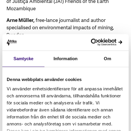
of Justiça Ambiental (JA!) Friends of the Earth
Mozambique
Arne Müller,
free-lance journalist and author
specialised on environmental impacts of mining,
Sweden
Moderator
:
Annika Lillemets
,
Policy Advisor, Natural Resources,
Samtycke
Information
Om
Business and Human Rights, Afrikagrupperna
Co-organizers:
Justiça Ambiental and
Denna webbplats använder cookies
Afrikagrupperna
Vi använder enhetsidentifierare för att anpassa innehållet
och annonserna till användarna, tillhandahålla funktioner
för sociala medier och analysera vår trafik. Vi
vidarebefordrar även sådana identifierare och annan
Om evenemanget
information från din enhet till de sociala medier och
annons- och analysföretag som vi samarbetar med.
Datum:
1 JUN 2022
Dessa kan i sin tur kombinera informationen med annan