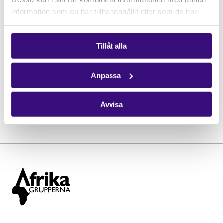
information som du har tillhandahållit eller som de har
Tid:
15.00-15.45
samlat in när du har använt deras tjänster.
Plats:
Katasalen (first floor) ABF-huset,
Sveavägen 41
Tillåt alla
Stad:
Stockholm
Anpassa
Avvisa