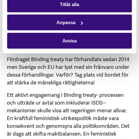
Tillåt alla
överordnas mänskliga rättigheter och miljö. För att
komma till rätta med de här problemen har det tagits
initiativ inom FN till att ta fram ett globalt bindande
Anpassa
fördrag som skulle hålla företag ansvariga för
kränkningar av mänskliga rättigheter och indirekt
Avvisa
miljöförstöring.
Fördraget Binding treaty har förhandlats sedan 2014
men Sverige och EU har lyst med sin frånvaro under
dessa förhandlingar. Varför? Tag plats vid bordet för
att stärka de mänskliga rättigheterna!
Ett aktivt engagemang i Binding treaty- processen
och utträde ur avtal som inkluderar ISDS-­
mekanismer skulle visa att regeringen menar allvar.
En kraftfull feministisk utrikespolitik måste vara
konsekvent och genomsyra alla politikområden. Det
är dags att skifta maktbalansen. En feministisk