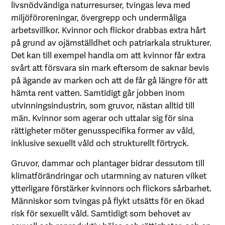
livsnödvändiga naturresurser, tvingas leva med
miljöföroreningar, övergrepp och undermåliga
arbetsvillkor. Kvinnor och flickor drabbas extra hårt
på grund av ojämställdhet och patriarkala strukturer.
Det kan till exempel handla om att kvinnor får extra
svårt att försvara sin mark eftersom de saknar bevis
på ägande av marken och att de får gå längre för att
hämta rent vatten. Samtidigt går jobben inom
utvinningsindustrin, som ­gruvor, nästan alltid till
män. Kvinnor som agerar och uttalar sig för sina
rättigheter möter genus­specifika former av våld,
inklusive sexuellt våld och strukturellt förtryck.
Gruvor, dammar och plantager bidrar dessutom till
klimatförändringar och utarmning av ­naturen vilket
ytterligare förstärker kvinnors och flickors sårbarhet.
Människor som tvingas på flykt utsätts för en ökad
risk för sexuellt våld. Samtidigt som behovet av