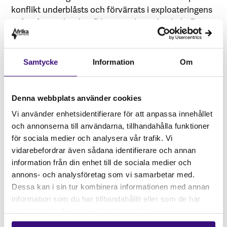
konflikt under­blåsts och förvärrats i ­exploateringens
spår. På grund av konflikten i Cabo Delgado befinner
sig nu fler än 700 000 människor på flykt i
närområdet.
Samtycke
Information
Om
Det är uppenbart att de frivilliga riktlinjer kring
mänskliga rättigheter som företag kan välja att följa
är otillräckliga. De nationella och regionala regelverk
Denna webbplats använder cookies
som finns, eller planeras för, är inte tillräckligt skarpa
Vi använder enhetsidentifierare för att anpassa innehållet
och saknar en global räckvidd vilket öppnar upp för
och annonserna till användarna, tillhandahålla funktioner
kryphål. Det är i dagsläget oerhört svårt för drabbade
för sociala medier och analysera vår trafik. Vi
att få upprättelse och kompensation och att ställa
vidarebefordrar även sådana identifierare och annan
företag till svars med kännbara sanktioner. Detta
information från din enhet till de sociala medier och
förstärks av att företags investeringar skyddas i
annons- och analysföretag som vi samarbetar med.
handelsavtal med mekanismer, så kallade Investor
Dessa kan i sin tur kombinera informationen med annan
state dispute settlements (ISDS), som gör det möjligt
information som du har tillhandahållit eller som de har
för företag att stämma stater på miljardbelopp.
samlat in när du har använt deras tjänster.
I praktiken resulterar det i att företagens intressen