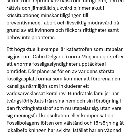
sexuell och reproduktiv hälsa och rättigheter, och en
rättvis och jämställd sjukvård blir mer akut i
krissituationer, minskar tillgången till
preventivmedel, abort och livsviktig mödravård på
grund av att kvinnors och flickors rättigheter samt
behov inte prioriteras.
Ett högaktuellt exempel är kata­strofen som utspelar
sig just nu i Cabo Delgado i norra Moçambique, efter
att enorma fossilgasfyndigheter upptäcktes i
området. Där planeras för en av världens största
fossilgasplattformar som kommer att förorena den
känsliga närmiljön som inkluderar ett
världsarvsklassat korallrev. Hundratals familjer har
tvångsförflyttats från sina hem och sin försörjning i
den flyktingkatastrof som nu utspelar sig, utan vare
sig meningsfull konsultation eller kompensation.
Fossil­bolagens löften om välstånd och försörjning åt
lokalbefolkningen har svikits. Istället har en väpnad