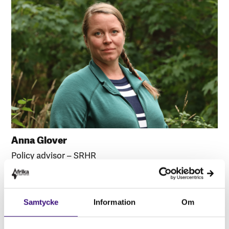
Anna Glover
Policy advisor – SRHR
Mobil:
072 077 03 06
E-post:
anna.glover@afrikagrupperna.se
Samtycke
Information
Om