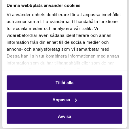
Denna webbplats använder cookies
Vi använder enhetsidentifierare för att anpassa innehållet
och annonserna till användarna, tillhandahålla funktioner
för sociala medier och analysera vår trafik. Vi
vidarebefordrar även sådana identifierare och annan
information från din enhet till de sociala medier och
annons- och analysföretag som vi samarbetar med.
Dessa kan i sin tur kombinera informationen med annan
information som du har tillhandahållit eller som de har
samlat in när du har använt deras tjänster.
Boel Johnsson
Tillåt alla
Policy advisor – Natural resources, business &
human rights
Anpassa
Mobil:
0720 76 73 97
Telefon:
08 442 70 77
Avvisa
E-post:
boel.johnsson@afrikagrupperna.se